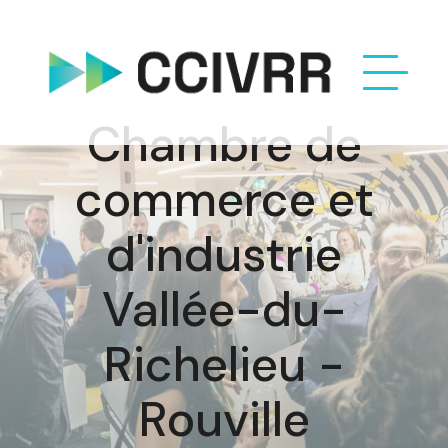
Chambre de
commerce et
d'industrie
Vallée-du-
Richelieu -
Rouville