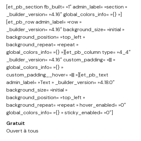
[et_pb_section fb_built= »1″ admin_label= »section »
_builder_version= »4.16″ global_colors_info= »{} »]
[et_pb_row admin_label= »row »
_builder_version= »4.16″ background_size= »initial »
background_position= »top_left »
background_repeat= »repeat »
global_colors_info= »{} »][et_pb_column type= »4_4″
_builder_version= »4.16″ custom_padding= »||| »
global_colors_info= »{} »
custom_padding__hover= »||| »][et_pb_text
admin_label= »Text » _builder_version= »4.18.0″
background_size= »initial »
background_position= »top_left »
background_repeat= »repeat » hover_enabled= »0″
global_colors_info= »{} » sticky_enabled= »0″]
Gratuit
Ouvert à tous