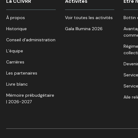
La CCIVRR
Activités
Être
À propos
Voir toutes les activités
Bottin 
Historique
Gala Illumina 2026
Avanta
comme
Conseil d’administration
Régime
L’équipe
collect
Carrières
Deveni
Les partenaires
Service
Livre blanc
Service
Mémoire prébudgétaire
Aile re
| 2026-2027