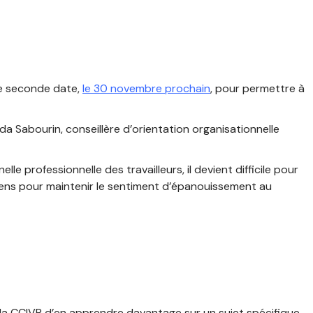
e seconde date,
le 30 novembre prochain
, pour permettre à
da Sabourin, conseillère d’orientation organisationnelle
e professionnelle des travailleurs, il devient difficile pour
yens pour maintenir le sentiment d’épanouissement au
la CCIVR d’en apprendre davantage sur un sujet spécifique