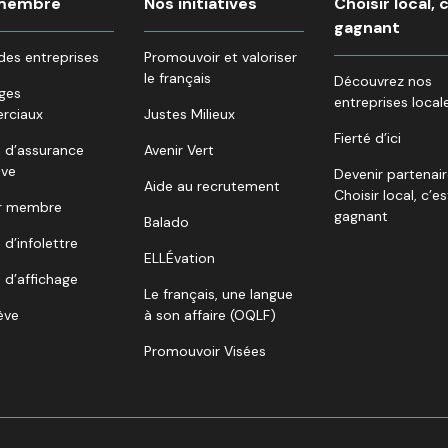
 membre
Nos initiatives
Choisir local, 
gagnant
des entreprises
Promouvoir et valoriser
le français
Découvrez nos
ges
entreprises local
rciaux
Justes Milieux
Fierté d’ici
 d’assurance
Avenir Vert
ive
Devenir partenai
Aide au recrutement
Choisir local, c’es
r membre
gagnant
Balado
 d’infolettre
ELLÉvation
 d’affichage
Le français, une langue
lève
à son affaire (OQLF)
Promouvoir Visées