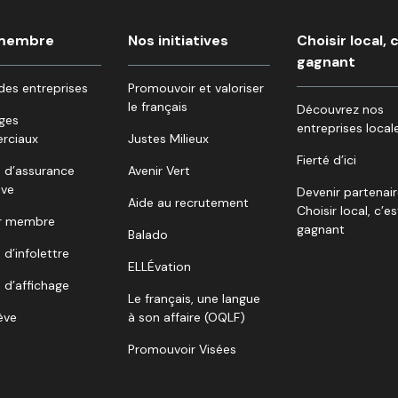
 membre
Nos initiatives
Choisir local, 
gagnant
des entreprises
Promouvoir et valoriser
le français
Découvrez nos
ges
entreprises local
rciaux
Justes Milieux
Fierté d’ici
 d’assurance
Avenir Vert
ive
Devenir partenai
Aide au recrutement
Choisir local, c’es
r membre
gagnant
Balado
 d’infolettre
ELLÉvation
 d’affichage
Le français, une langue
lève
à son affaire (OQLF)
Promouvoir Visées