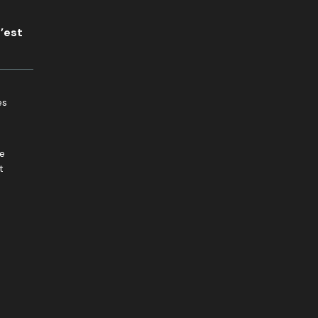
c’est
es
re
t