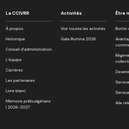
La CCIVRR
Activités
Être
À propos
Voir toutes les activités
Bottin 
Historique
Gala Illumina 2026
Avanta
comme
Conseil d’administration
Régime
L’équipe
collect
Carrières
Deveni
Les partenaires
Service
Livre blanc
Service
Mémoire prébudgétaire
Aile re
| 2026-2027