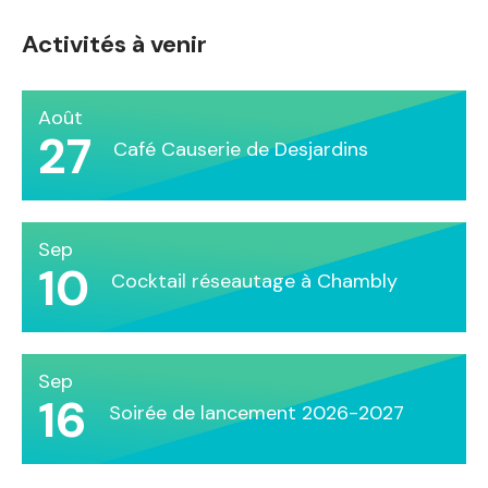
Activités à venir
Août
27
Café Causerie de Desjardins
Sep
10
Cocktail réseautage à Chambly
Sep
16
Soirée de lancement 2026-2027