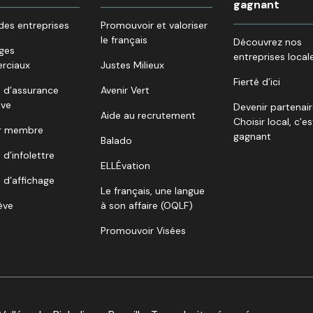
gagnant
des entreprises
Promouvoir et valoriser
le français
Découvrez nos
ges
entreprises local
rciaux
Justes Milieux
Fierté d’ici
 d’assurance
Avenir Vert
ive
Devenir partenai
Aide au recrutement
Choisir local, c’es
r membre
gagnant
Balado
 d’infolettre
ELLÉvation
 d’affichage
Le français, une langue
lève
à son affaire (OQLF)
Promouvoir Visées