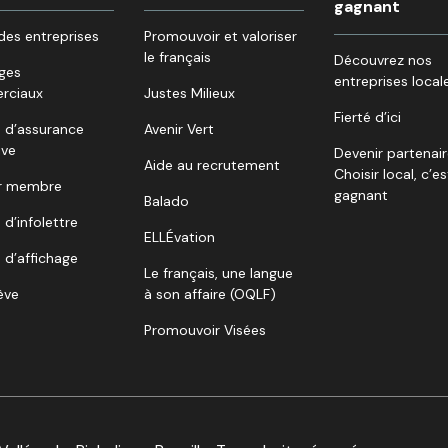
gagnant
des entreprises
Promouvoir et valoriser
le français
Découvrez nos
ges
entreprises local
rciaux
Justes Milieux
Fierté d’ici
 d’assurance
Avenir Vert
ive
Devenir partenai
Aide au recrutement
Choisir local, c’es
r membre
gagnant
Balado
 d’infolettre
ELLÉvation
 d’affichage
Le français, une langue
lève
à son affaire (OQLF)
Promouvoir Visées