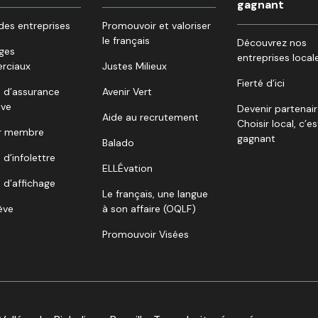
gagnant
des entreprises
Promouvoir et valoriser
le français
Découvrez nos
ges
entreprises local
rciaux
Justes Milieux
Fierté d’ici
 d’assurance
Avenir Vert
ive
Devenir partenai
Aide au recrutement
Choisir local, c’es
r membre
gagnant
Balado
 d’infolettre
ELLÉvation
 d’affichage
Le français, une langue
lève
à son affaire (OQLF)
Promouvoir Visées